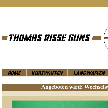
THOMAS RiSSE GUNS
Home
Kurz
w
affen
Lang
w
affen
Angeboten wird: Wechsels